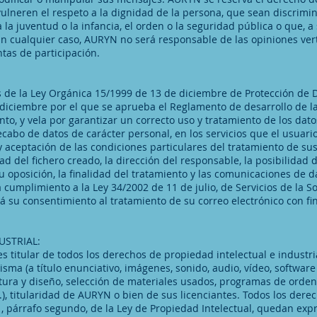
lneren el respeto a la dignidad de la persona, que sean discrimina
la juventud o la infancia, el orden o la seguridad pública o que, a 
n cualquier caso, AURYN no será responsable de las opiniones vert
ntas de participación.
 de la Ley Orgánica 15/1999 de 13 de diciembre de Protección de D
diciembre por el que se aprueba el Reglamento de desarrollo de l
o, y vela por garantizar un correcto uso y tratamiento de los dato
recabo de datos de carácter personal, en los servicios que el usuar
 y aceptación de las condiciones particulares del tratamiento de su
d del fichero creado, la dirección del responsable, la posibilidad 
 u oposición, la finalidad del tratamiento y las comunicaciones de d
umplimiento a la Ley 34/2002 de 11 de julio, de Servicios de la So
ará su consentimiento al tratamiento de su correo electrónico con f
USTRIAL:
s titular de todos los derechos de propiedad intelectual e industr
sma (a título enunciativo, imágenes, sonido, audio, vídeo, software 
tura y diseño, selección de materiales usados, programas de orde
.), titularidad de AURYN o bien de sus licenciantes. Todos los dere
.1, párrafo segundo, de la Ley de Propiedad Intelectual, quedan ex