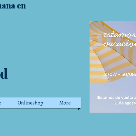
mana en
id
o
Onlineshop
More