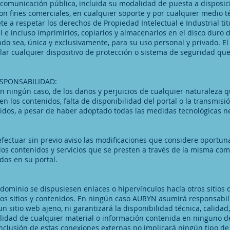
a comunicación pública, incluida su modalidad de puesta a disposició
n fines comerciales, en cualquier soporte y por cualquier medio té
a respetar los derechos de Propiedad Intelectual e Industrial ti
al e incluso imprimirlos, copiarlos y almacenarlos en el disco duro
ando sea, única y exclusivamente, para su uso personal y privado.
ular cualquier dispositivo de protección o sistema de seguridad que 
ESPONSABILIDAD:
 ningún caso, de los daños y perjuicios de cualquier naturaleza qu
en los contenidos, falta de disponibilidad del portal o la transmis
nidos, a pesar de haber adoptado todas las medidas tecnológicas ne
fectuar sin previo aviso las modificaciones que considere oportun
los contenidos y servicios que se presten a través de la misma com
dos en su portal.
dominio se dispusiesen enlaces o hipervínculos hacía otros sitios 
hos sitios y contenidos. En ningún caso AURYN asumirá responsabil
 sitio web ajeno, ni garantizará la disponibilidad técnica, calidad, 
alidad de cualquier material o información contenida en ninguno d
 inclusión de estas conexiones externas no implicará ningún tipo de 