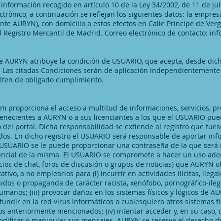
nformación recogido en artículo 10 de la Ley 34/2002, de 11 de juli
ctrónico, a continuación se reflejan los siguientes datos: la empre
nte AURYN), con domicilio a estos efectos en Calle Príncipe de 
 el Registro Mercantil de Madrid. Correo electrónico de contacto:
inf
 de AURYN atribuye la condición de USUARIO, que acepta, desde dich
. Las citadas Condiciones serán de aplicación independientemente
lten de obligado cumplimiento.
om
proporciona el acceso a multitud de informaciones, servicios, p
rtenecientes a AURYN o a sus licenciantes a los que el USUARIO pu
del portal. Dicha responsabilidad se extiende al registro que fue
dos. En dicho registro el USUARIO será responsable de aportar info
al USUARIO se le puede proporcionar una contraseña de la que ser
dencial de la misma. El USUARIO se compromete a hacer un uso ade
cios de chat, foros de discusión o grupos de noticias) que AURYN of
tivo, a no emplearlos para (i) incurrir en actividades ilícitas, ilega
enidos o propaganda de carácter racista, xenófobo, pornográfico-ileg
umanos; (iii) provocar daños en los sistemas físicos y lógicos de 
fundir en la red virus informáticos o cualesquiera otros sistemas f
s anteriormente mencionados; (iv) intentar acceder y, en su caso, u
modificar o manipular sus mensajes. AURYN se reserva el derecho de