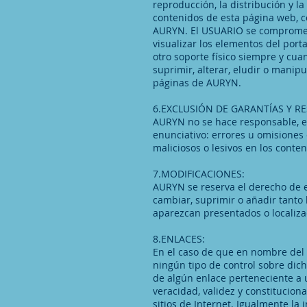
reproducción, la distribución y l
contenidos de esta página web, co
AURYN. El USUARIO se compromete 
visualizar los elementos del port
otro soporte físico siempre y cu
suprimir, alterar, eludir o manip
páginas de AURYN.
6.EXCLUSIÓN DE GARANTÍAS Y R
AURYN no se hace responsable, en
enunciativo: errores u omisiones 
maliciosos o lesivos en los conte
7.MODIFICACIONES:
AURYN se reserva el derecho de e
cambiar, suprimir o añadir tanto 
aparezcan presentados o localiza
8.ENLACES:
En el caso de que en nombre del 
ningún tipo de control sobre dic
de algún enlace perteneciente a un
veracidad, validez y constitucion
sitios de Internet. Igualmente la