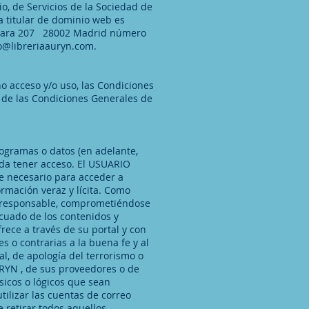
o, de Servicios de la Sociedad de
sa titular de dominio web es
Vergara 207 28002 Madrid número
o@libreriaauryn.com
.
o acceso y/o uso, las Condiciones
 de las Condiciones Generales de
rogramas o datos (en adelante,
eda tener acceso. El USUARIO
se necesario para acceder a
rmación veraz y lícita. Como
á responsable, comprometiéndose
cuado de los contenidos y
rece a través de su portal y con
les o contrarias a la buena fe y al
al, de apología del terrorismo o
AURYN , de sus proveedores o de
ísicos o lógicos que sean
tilizar las cuentas de correo
 retirar todos aquellos