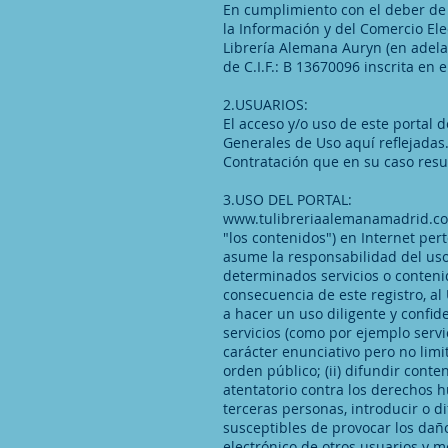
En cumplimiento con el deber de i
la Información y del Comercio Ele
Librería Alemana Auryn (en adela
de C.I.F.: B 13670096 inscrita en
2.USUARIOS:
El acceso y/o uso de este portal
Generales de Uso aquí reflejadas
Contratación que en su caso resu
3.USO DEL PORTAL:
www.tulibreriaalemanamadrid.c
"los contenidos") en Internet pe
asume la responsabilidad del uso 
determinados servicios o conteni
consecuencia de este registro, 
a hacer un uso diligente y confi
servicios (como por ejemplo servi
carácter enunciativo pero no limita
orden público; (ii) difundir cont
atentatorio contra los derechos h
terceras personas, introducir o di
susceptibles de provocar los daño
electrónico de otros usuarios y 